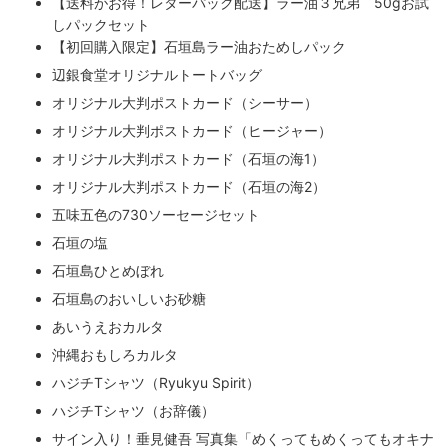
【送料がお得！レターパック配送】ラー油３兄弟 50gお試
しパックセット
【初回購入限定】石垣島ラー油おためしパック
辺銀食堂オリジナルトートバッグ
オリジナル大判ポストカード（シーサー）
オリジナル大判ポストカード（ヒージャー）
オリジナル大判ポストカード（石垣の海1）
オリジナル大判ポストカード（石垣の海2）
五味五色の730ソーセージセット
石垣の塩
石垣島ひとめぼれ
石垣島のおいしいお砂糖
あいうえおカルタ
沖縄おもしろカルタ
ハジチTシャツ（Ryukyu Spirit）
ハジチTシャツ（お辞儀）
サイン入り！垂見健吾 写真集「めくってもめくってもオキナ