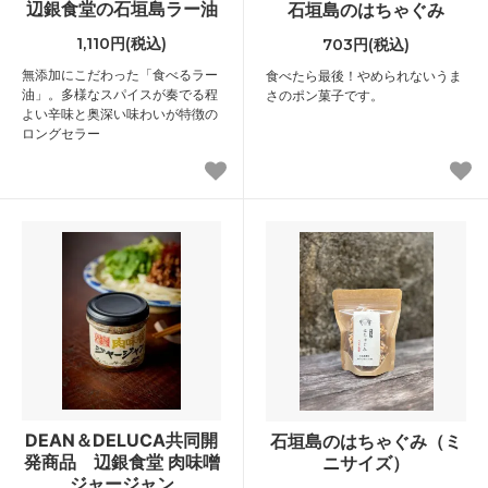
辺銀食堂の石垣島ラー油
石垣島のはちゃぐみ
1,110円(税込)
703円(税込)
無添加にこだわった「食べるラー
食べたら最後！やめられないうま
油」。多様なスパイスが奏でる程
さのポン菓子です。
よい辛味と奥深い味わいが特徴の
ロングセラー
DEAN＆DELUCA共同開
石垣島のはちゃぐみ（ミ
発商品 辺銀食堂 肉味噌
ニサイズ）
ジャージャン