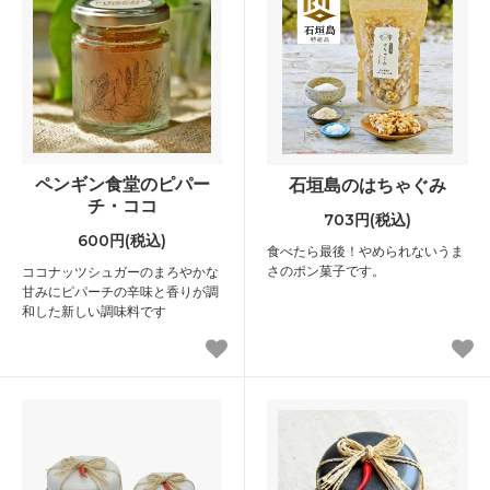
ペンギン食堂のピパー
石垣島のはちゃぐみ
チ・ココ
703円(税込)
600円(税込)
食べたら最後！やめられないうま
さのポン菓子です。
ココナッツシュガーのまろやかな
甘みにピパーチの辛味と香りが調
和した新しい調味料です