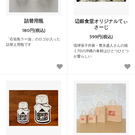
詰替用瓶
辺銀食堂オリジナルてぃ
さーじ
180円(税込)
599円(税込)
「石垣島ラー油」のロゴが入った
詰替え用瓶です
琉球張子作家・豊永盛人さんの描
く70の沖縄の食材はひとつひとつ
が愛らしい