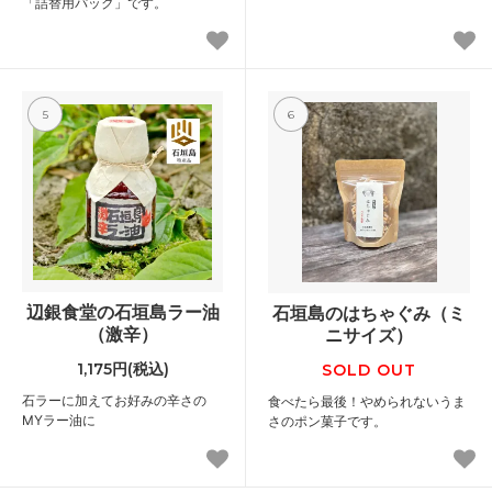
「詰替用パック」です。
5
6
辺銀食堂の石垣島ラー油
石垣島のはちゃぐみ（ミ
（激辛）
ニサイズ）
1,175円(税込)
SOLD OUT
石ラーに加えてお好みの辛さの
食べたら最後！やめられないうま
MYラー油に
さのポン菓子です。