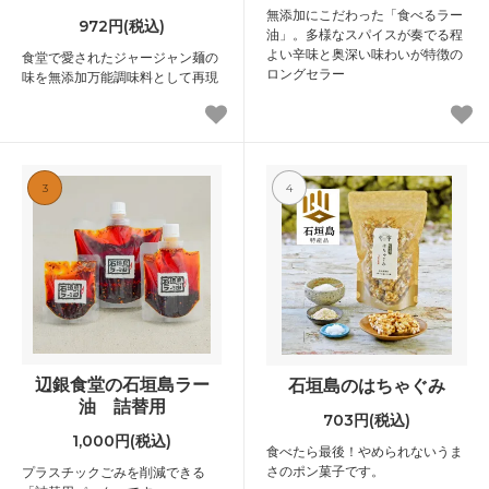
無添加にこだわった「食べるラー
972円(税込)
油」。多様なスパイスが奏でる程
よい辛味と奥深い味わいが特徴の
食堂で愛されたジャージャン麺の
ロングセラー
味を無添加万能調味料として再現
3
4
辺銀食堂の石垣島ラー
石垣島のはちゃぐみ
油 詰替用
703円(税込)
1,000円(税込)
食べたら最後！やめられないうま
さのポン菓子です。
プラスチックごみを削減できる