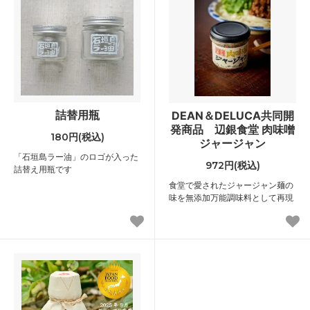
詰替用瓶
DEAN＆DELUCA共同開
発商品 辺銀食堂 肉味噌
180円(税込)
ジャージャン
「石垣島ラー油」のロゴが入った
972円(税込)
詰替え用瓶です
食堂で愛されたジャージャン麺の
味を無添加万能調味料として再現