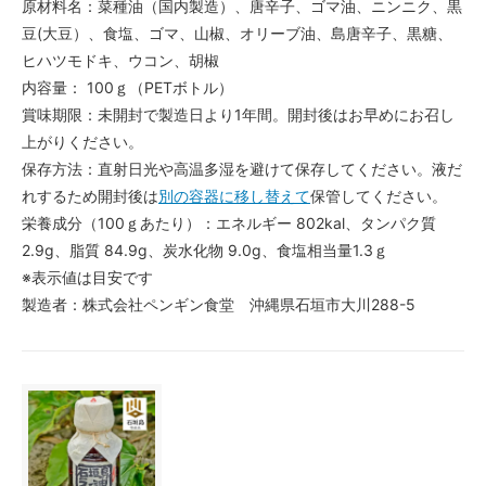
原材料名：菜種油（国内製造）、唐辛子、ゴマ油、ニンニク、黒
豆(大豆）、食塩、ゴマ、山椒、オリーブ油、島唐辛子、黒糖、
ヒハツモドキ、ウコン、胡椒
内容量： 100ｇ（PETボトル）
賞味期限：未開封で製造日より1年間。開封後はお早めにお召し
上がりください。
保存方法：直射日光や高温多湿を避けて保存してください。液だ
れするため開封後は
別の容器に移し替えて
保管してください。
栄養成分（100ｇあたり）：エネルギー 802kal、タンパク質
2.9g、脂質 84.9g、炭水化物 9.0g、食塩相当量1.3ｇ
※表示値は目安です
製造者：株式会社ペンギン食堂 沖縄県石垣市大川288-5