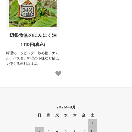
辺銀食堂のにんにく油
1,110円(税込)
料理のトッピング、炒め物、ナム
ル、パスタ、料理の下味など幅広
く使える便利な１品
2026年8月
日
月
火
水
木
金
土
1
2
3
4
5
6
7
8