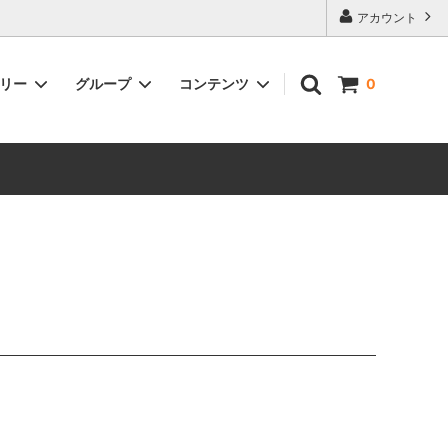
アカウント
ゴリー
グループ
コンテンツ
0
ントがも
雑貨
在日本以外的地區也可以購物了！You
can now make purchases from
outside of Japan!