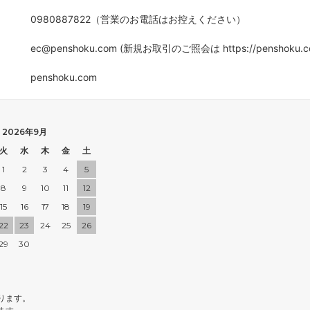
0980887822（営業のお電話はお控えください）
ec@penshoku.com (新規お取引のご照会は https://penshoku.
penshoku.com
2026年9月
火
水
木
金
土
1
2
3
4
5
8
9
10
11
12
15
16
17
18
19
22
23
24
25
26
29
30
ります。