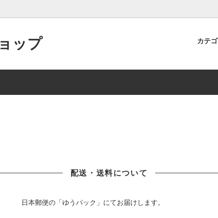
ョップ
カテ
ン食堂オリジナル商品
ト制度のご案内
食品
商品レビューを投稿するとポイ
らえます！
インショップでの取り扱い商品・
スの一部中止について
配送・送料について
日本郵便の「ゆうパック」にてお届けします。