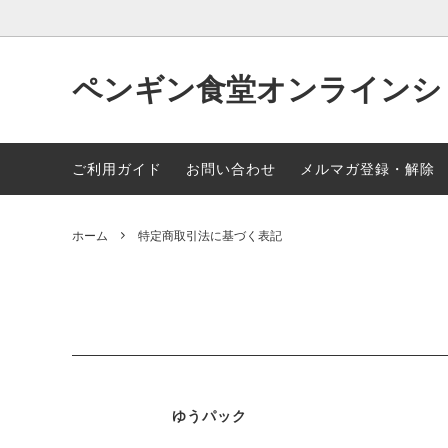
ペンギン食堂オンラインシ
全ての商品
贈り物におすすめ
よくある質問
ペンギ
ポイン
ご利用ガイド
お問い合わせ
メルマガ登録・解除
領収書や納品書の発行について
オンラ
ホーム
特定商取引法に基づく表記
サービ
ゆうパック