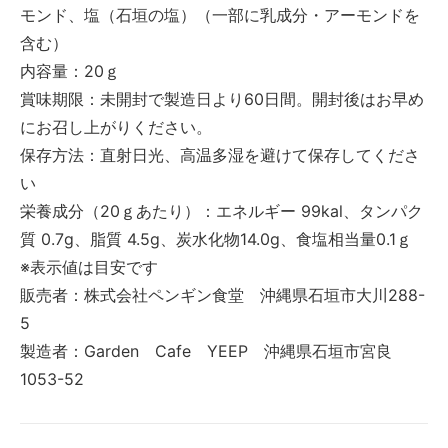
モンド、塩（石垣の塩）（一部に乳成分・アーモンドを
含む）
内容量：20ｇ
賞味期限：未開封で製造日より60日間。開封後はお早め
にお召し上がりください。
保存方法：直射日光、高温多湿を避けて保存してくださ
い
栄養成分（20ｇあたり）：エネルギー 99kal、タンパク
質 0.7g、脂質 4.5g、炭水化物14.0g、食塩相当量0.1ｇ
※表示値は目安です
販売者：株式会社ペンギン食堂 沖縄県石垣市大川288-
5
製造者：Garden Cafe YEEP 沖縄県石垣市宮良
1053-52