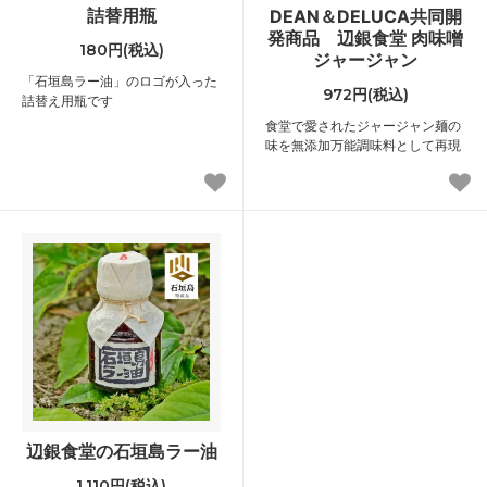
詰替用瓶
DEAN＆DELUCA共同開
発商品 辺銀食堂 肉味噌
180円(税込)
ジャージャン
「石垣島ラー油」のロゴが入った
972円(税込)
詰替え用瓶です
食堂で愛されたジャージャン麺の
味を無添加万能調味料として再現
辺銀食堂の石垣島ラー油
1,110円(税込)