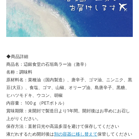
◆商品詳細
商品名：辺銀食堂の石垣島ラー油（激辛）
名称：調味料
原材料名：菜種油（国内製造）、唐辛子、ゴマ油、ニンニク、黒
豆(大豆）、食塩、ゴマ、山椒、オリーブ油、島唐辛子、黒糖、
ヒハツモドキ、ウコン、胡椒
内容量： 100ｇ（PETボトル）
賞味期限：未開封で製造日より1年間。開封後はお早めにお召し
上がりください。
保存方法：直射日光や高温多湿を避けて保存してください
液だれするため開封後は
別の容器に移し替えて
保管してください