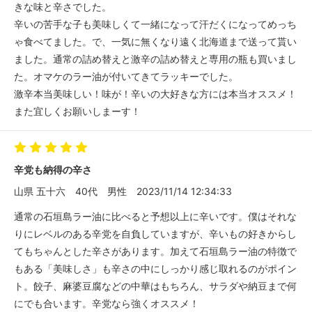
きな味と辛さでした。
辛いの苦手な子も美味しくて一緒になって汗だくになってめっち
ゃ食べてました。で、一気に無くなり遠く北海道まで送って貰い
ました。通常の詰め替えと激辛の詰め替えと専用の瓶も買いまし
た。オマケのラー油が付いてきてラッキーでした。
激辛本当美味しい！味が！辛いの大好きな方には本当オススメ！
また宜しくお願いしまーす！
辛党も納得の辛さ
山県 五十六
40代
男性
2023/11/14 12:34:33
通常の石垣島ラー油に比べると予想以上に辛いです。僕はそれな
りにレベルのある辛党を自負していますが、辛いもの好きからし
てもちゃんとした辛さがあります。加えて石垣島ラー油の特徴で
もある「美味しさ」も辛さの中にしっかり感じ取れるのがポイン
ト。餃子、麻婆豆腐などの中華はもちろん、サラダや納豆まで何
にでも合います。辛党なら強くオススメ！