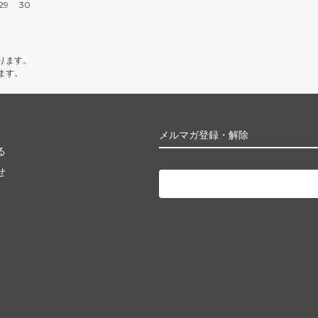
29
30
ります。
ます。
メルマガ登録・解除
る
せ