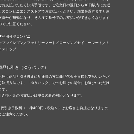
でお支払いただく決済手段です。ご注文日の翌日から10日以内にお近
くのコンビニエンスストアでお支払いください。期限を過ぎますと注
文番号が無効になり、その注文番号でのお支払いができなくなります
のでご注意ください。
▼利用可能コンビニ
セブンイレブン／ファミリーマート／ローソン／セイコーマート／ミ
ニストップ
商品代引き（ゆうパック）
お届け商品と引き換えに配達員の方に商品代金を直接お支払いいただ
く決済方法です。「ゆうパック」でのお届けの場合にお選びいただけ
ます。
引き換え金のお支払いは現金のみの対応となります。
※代引き手数料（一律400円＜税込＞）はお客さま負担となりますの
でご注意ください。