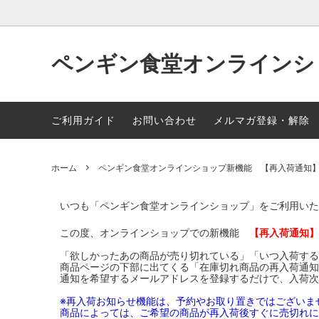
ペンギン食堂オンラインシ
全ての商品
贈り物におすすめ
よくある質問
ペンギ
ポイン
ご利用ガイド
お問い合わせ
メルマガ登録・解除
領収書や納品書の発行について
オンラ
ホーム
ペンギン食堂オンラインショップ新機能 【再入荷通知
サービ
いつも「ペンギン食堂オンラインショップ」をご利用いた
この度、オンラインショップでの新機能
【再入荷通知
「欲しかったあの商品が売り切れている」「いつ入荷する
商品ページの下部に出てくる「在庫切れ商品の再入荷通知
通知を希望するメールアドレスを登録するだけで、入荷次
※再入荷お知らせ機能は、予約やお取り置きではございま
商品によっては、ご希望の商品が再入荷後すぐに売切れに