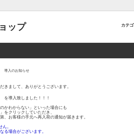
ョップ
カテ
ン食堂オリジナル商品
ト制度のご案内
食品
商品レビューを投稿するとポイ
らえます！
インショップでの取り扱い商品・
】 導入のお知らせ
スの一部中止について
だきまして、ありがとうございます。
】
を導入致しました！！！
のかわからない」といった場合にも
」をクリックしていただき、
第、お客様の手元へ再入荷の通知が届きます。
せん。
なる場合がございます。