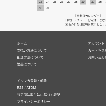
23
24
25
26
27
28
29
27
28
30
31
【営業日カレンダー】
・土日祝日（グレー）は定休日とな
・紫色の日付は臨時休業日となり
ホーム
アカウント
支払い方法について
カートを見
配送方法について
お問い合わ
返品について
メルマガ登録・解除
RSS
/
ATOM
特定商法取引法に基づく表記
プライバシーポリシー