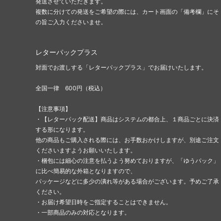
発送させていただきます。
複数に分けての発送をご希望の際には、カート画面の「備考欄」にそ
の旨ご入力くださいませ。
レターパックプラス
対面でお渡しする「レターパックプラス」でお届けいたします。
全国一律 600円（税込）
【注意事項】
・【レターパック配送】商品はシステムの都合上、１商品ごとに決済
する形になります。
他の商品もご購入される際には、お手数おかけしますが、別途ご注文
くださいますようお願いいたします。
・梱包には細心の注意を払うよう努めておりますが、「ゆうパック」
に比べ簡易的な外箱となりますので、
パッケージなどに多少の潰れ等がある場合がございます。予めご了承
ください。
・お届け希望日時をご指定することはできません。
・一部商品のみの対応となります。