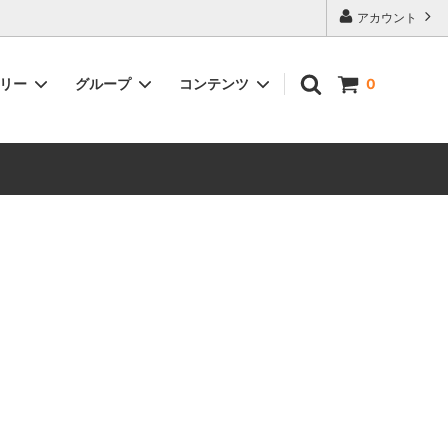
アカウント
ゴリー
グループ
コンテンツ
0
ントがも
雑貨
在日本以外的地區也可以購物了！You
can now make purchases from
outside of Japan!