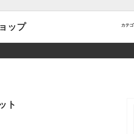
ョップ
カテ
ン食堂オリジナル商品
ト制度のご案内
食品
商品レビューを投稿するとポイ
らえます！
インショップでの取り扱い商品・
スの一部中止について
ット