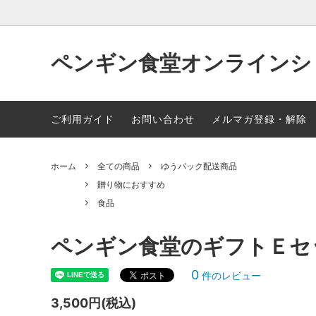
ペンギン食堂オンラインシ
全ての商品
贈り物におすすめ
よくある質問
ペンギ
ポイン
ご利用ガイド
お問い合わせ
メルマガ登録・解除
領収書や納品書の発行について
オンラ
ホーム
全ての商品
ゆうパック配送商品
サービ
贈り物におすすめ
食品
ペンギン食堂のギフトＥセ
0
件のレビュー
3,500円(税込)