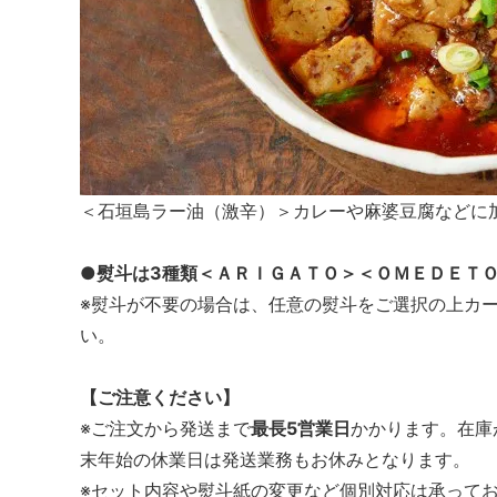
＜石垣島ラー油（激辛）＞カレーや麻婆豆腐などに
●熨斗は3種類＜ＡＲＩＧＡＴＯ＞＜ＯＭＥＤＥＴ
※熨斗が不要の場合は、任意の熨斗をご選択の上カ
い。
【ご注意ください】
※ご注文から発送まで
最長5営業日
かかります。在庫
末年始の休業日は発送業務もお休みとなります。
※セット内容や熨斗紙の変更など個別対応は承って