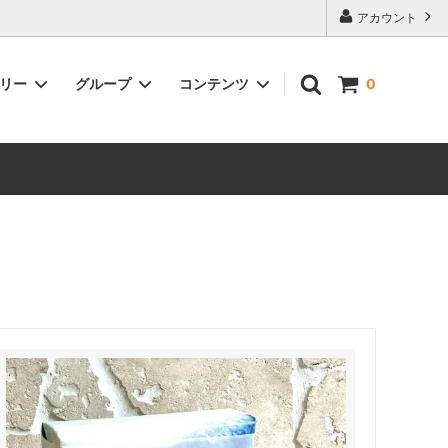
アカウント
ゴリー
グループ
コンテンツ
0
ントがも
雑貨
在日本以外的地區也可以購物了！You
can now make purchases from
outside of Japan!