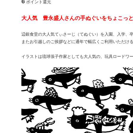
6
ポイント還元
大人気 豊永盛人さんの手ぬぐいをちょこっ
辺銀食堂の大人気てぃさーじ（てぬぐい）を入園、入学、
またお引越しのご挨拶などに通年で幅広くご利用いただけ
イラストは琉球張子作家としても大人気の、玩具ロードワー