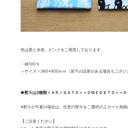
色は黒と水色、ピンクをご用意しております。
・綿100％
＜サイズ＞360×900ｍｍ（若干の誤差がある場合もござ
●熨斗は3種類＜ＡＲＩＧＡＴＯ＞＜ＯＭＥＤＥＴＯ＞＜Ｏ
※熨斗が不要の場合は、任意の熨斗をご選択の上カート画面
【ご注意ください】