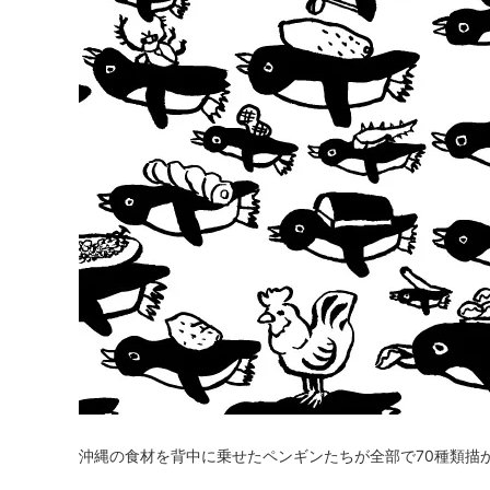
沖縄の食材を背中に乗せたペンギンたちが全部で70種類描