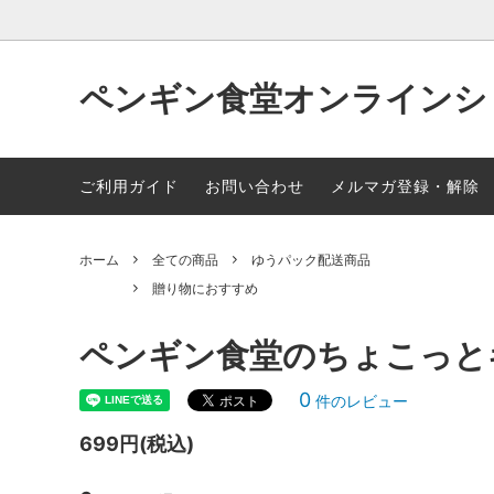
ペンギン食堂オンラインシ
全ての商品
贈り物におすすめ
よくある質問
ペンギ
ポイン
ご利用ガイド
お問い合わせ
メルマガ登録・解除
領収書や納品書の発行について
オンラ
ホーム
全ての商品
ゆうパック配送商品
サービ
贈り物におすすめ
ペンギン食堂のちょこっと
0
件のレビュー
699円(税込)