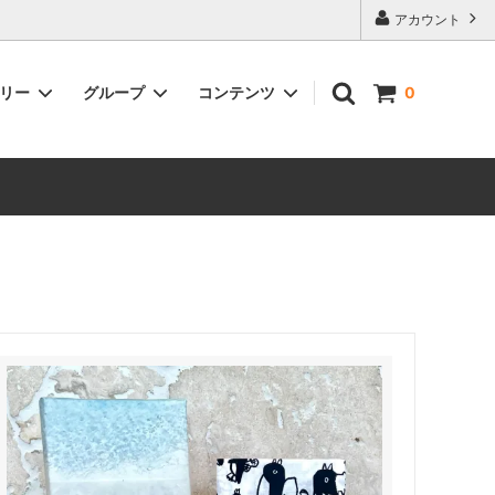
アカウント
ゴリー
グループ
コンテンツ
0
ントがも
雑貨
在日本以外的地區也可以購物了！You
can now make purchases from
outside of Japan!