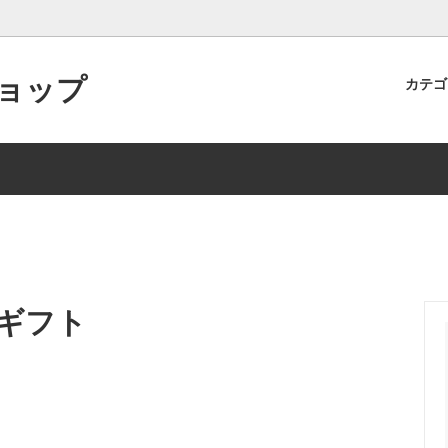
ョップ
カテ
ン食堂オリジナル商品
ト制度のご案内
食品
商品レビューを投稿するとポイ
らえます！
インショップでの取り扱い商品・
スの一部中止について
ギフト