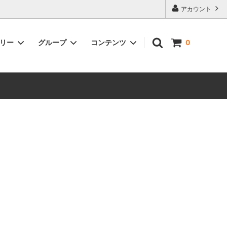
アカウント
ゴリー
グループ
コンテンツ
0
ントがも
雑貨
在日本以外的地區也可以購物了！You
can now make purchases from
outside of Japan!