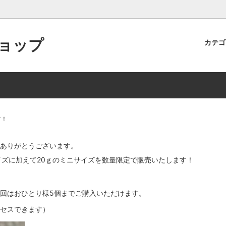
ョップ
カテ
ン食堂オリジナル商品
ト制度のご案内
食品
商品レビューを投稿するとポイ
らえます！
インショップでの取り扱い商品・
す！
スの一部中止について
ありがとうございます。
イズに加えて20ｇのミニサイズを数量限定で販売いたします！
。
回はおひとり様5個までご購入いただけます。
セスできます）