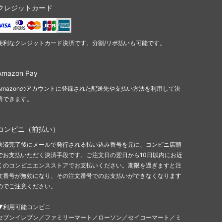
クレジットカード
便利なクレジットカード決済です。分割/リボ払いも可能です。
Amazon Pay
Amazonのアカウントに登録された配送先や支払い方法を利用して決
済できます。
コンビニ（前払い）
決済完了後にメールで発行される払い込み番号を元に、コンビニ店頭
でお支払いただく決済手段です。ご注文日の翌日から10日以内にお近
くのコンビニエンスストアでお支払いください。期限を過ぎますと注
文番号が無効になり、その注文番号でのお支払いができなくなります
のでご注意ください。
▼利用可能コンビニ
セブンイレブン／ファミリーマート／ローソン／セイコーマート／ミ