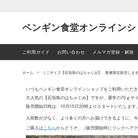
ペンギン食堂オンラインシ
全ての商品
贈り物におすすめ
よくある質問
ペンギ
ポイン
ご利用ガイド
お問い合わせ
メルマガ登録・解除
領収書や納品書の発行について
オンラ
ホーム
ミニサイズ【石垣島のはちゃぐみ】 数量限定販売しま
サービ
いつもペンギン食堂オンラインショップをご利用いただき
大人気の【石垣島のはちゃぐみ】ですが、通常の70ｇサ
販売開始日時は、10月15日20時よりスタートいたします
入荷数が少なく、より多くの方へお届けできるように、今
ご購入は
こちら
からどうぞ。（販売開始時にリンクへアク